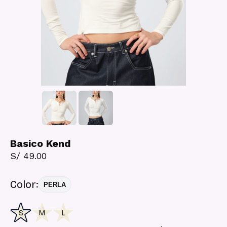
Basico Kend
S/ 49.00
Color:
PERLA
S
M
L