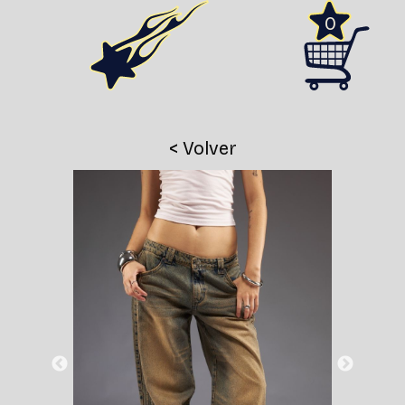
0
< Volver